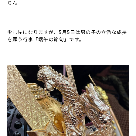
りん
少し先になりますが、
5
月
5
日は男の子の立派な成長
を願う行事「端午の節句」です。