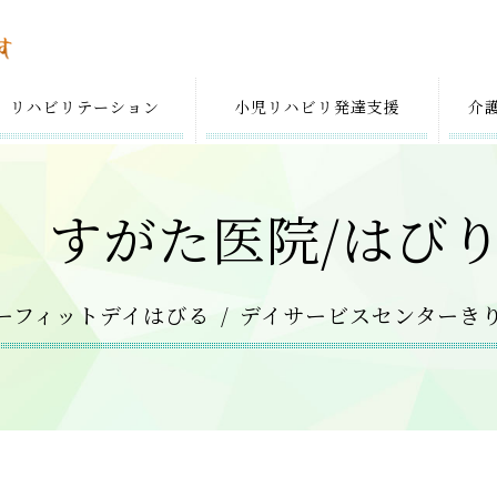
リハビリテーション
小児リハビリ
発達支援
介
 すがた医院/はび
ーフィットデイはびる
デイサービスセンターき