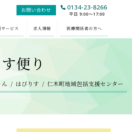
0134-23-8266
お問い合わせ
平日 9:00～17:00
護
サービス
求人
情報
医療関係者
の方へ
りす便り
りん
はびりす
仁木町地域包括支援センター