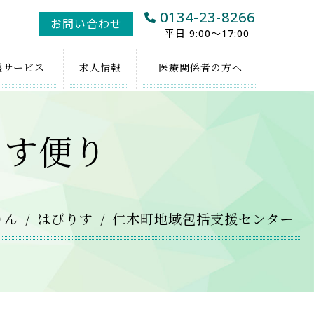
0134-23-8266
お問い合わせ
平日 9:00～17:00
護
サービス
求人
情報
医療関係者
の方へ
りす便り
りん
はびりす
仁木町地域包括支援センター